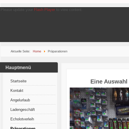
Please update your
Flash Player
to view content.
Aktuelle Seite:
Home
Präparationen
Hauptmenü
Eine Auswahl 
Startseite
Kontakt
Angelurlaub
Ladengeschäft
Echolotverleih
Präparationen